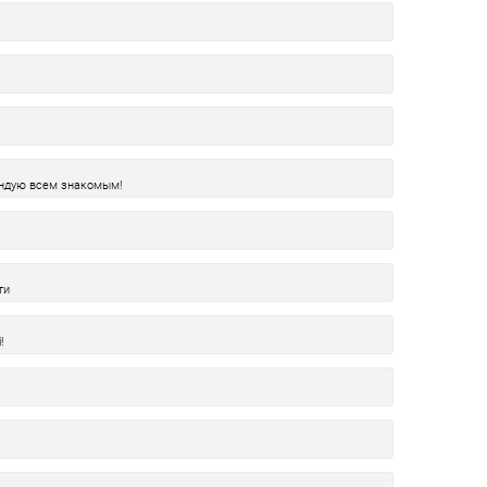
ендую всем знакомым!
ти
!