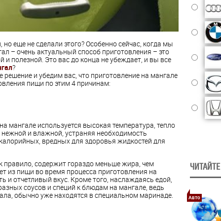
 но еще не сделали этого? Особенно сейчас, когда мы
л – очень актуальный способ приготовления – это
й и полезной. Это вас до конца не убеждает, и вы все
нгал
?
решение и убедим вас, что приготовление на мангале
овления пищи по этим 4 причинам:
на мангале используется высокая температура, тепло
е нежной и влажной, устраняя необходимость
калорийных, вредных для здоровья жидкостей для
к правило, содержит гораздо меньше жира, чем
ЧИТАЙТЕ
ет из пищи во время процесса приготовления на
ть и отчетливый вкус. Кроме того, наслаждаясь едой,
азных соусов и специй к блюдам на мангале, ведь
ала, обычно уже находятся в специальном маринаде.
Авто