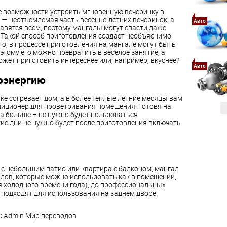
все возможности устроить мгновенную вечеринку в
 — неотъемлемая часть весенне-летних вечеринок, а
Авто
авятся всем, поэтому мангалы могут спасти даже
 Такой способ приготовления создает необъяснимо
о, в процессе приготовления на мангале могут быть
этому его можно превратить в веселое занятие, а
ожет приготовить интереснее или, например, вкуснее?
Авто
оэнергию
вке согревает дом, а в более теплые летние месяцы вам
диционер для проветривания помещения. Готовя на
а больше – не нужно будет пользоваться
кие дни не нужно будет после приготовления включать
м с небольшим патио или квартира с балконом, мангал
алов, которые можно использовать как в помещении,
ля холодного времени года), до профессиональных
 подходят для использования на заднем дворе.
:
Admin
Мир переводов