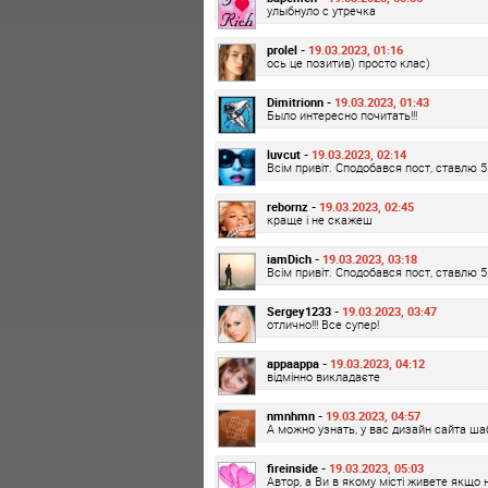
улыбнуло с утречка
prolel -
19.03.2023, 01:16
ось це позитив) просто клас)
Dimitrionn -
19.03.2023, 01:43
Было интересно почитать!!!
luvcut -
19.03.2023, 02:14
Всім привіт. Сподобався пост, ставлю 5 
rebornz -
19.03.2023, 02:45
краще і не скажеш
iamDich -
19.03.2023, 03:18
Всім привіт. Сподобався пост, ставлю 5 
Sergey1233 -
19.03.2023, 03:47
отлично!!! Все супер!
appaappa -
19.03.2023, 04:12
відмінно викладаєте
nmnhmn -
19.03.2023, 04:57
А можно узнать, у вас дизайн сайта ш
fireinside -
19.03.2023, 05:03
Автор, а Ви в якому місті живете якщо 