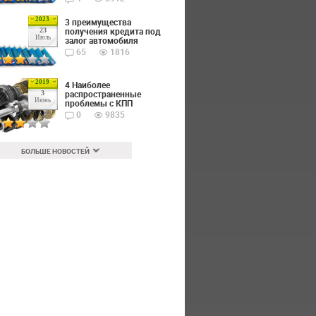
2023
3 преимущества
получения кредита под
23
Июль
залог автомобиля
65
1816
2019
4 Наиболее
распространенные
3
Июнь
проблемы с КПП
0
9835
БОЛЬШЕ НОВОСТЕЙ