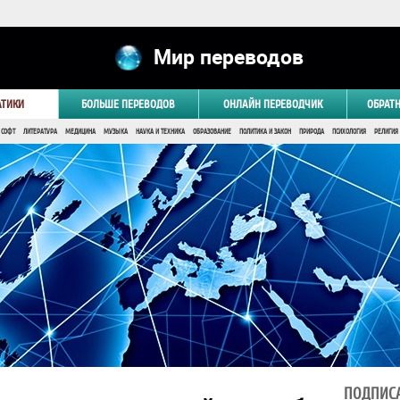
Мир переводов
АТИКИ
БОЛЬШЕ ПЕРЕВОДОВ
ОНЛАЙН ПЕРЕВОДЧИК
ОБРАТ
 СОФТ
ЛИТЕРАТУРА
МЕДИЦИНА
МУЗЫКА
НАУКА И ТЕХНИКА
ОБРАЗОВАНИЕ
ПОЛИТИКА И ЗАКОН
ПРИРОДА
ПСИХОЛОГИЯ
РЕЛИГИЯ
ПОДПИСА