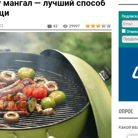
у мангал — лучший способ
щи
Подписка
:02
82
29997
Отмен
ОПРОС
Какой ва