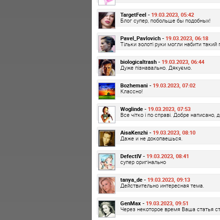
TargetFeel -
19.03.2023, 05:42
Блог супер, побольше бы подобных!
Pavel_Pavlovich -
19.03.2023, 06:18
Тільки золоті руки могли набити такий
biologicaltrash -
19.03.2023, 06:44
Дуже пізнавально. Дякуємо.
Bozhemani -
19.03.2023, 07:02
Классно!
Woglinde -
19.03.2023, 07:53
Все чітко і по справі. Добре написано, 
AisaKenzhi -
19.03.2023, 08:10
Даже и не докопаешься.
DefectIV -
19.03.2023, 08:41
супер оригінально
tanya_de -
19.03.2023, 09:13
Действительно интересная тема.
GenMax -
19.03.2023, 09:51
Через некоторое время Ваша статья ст