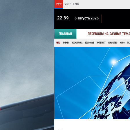
РУС
УКР
ENG
22:39
6 августа 2026
ГЛАВНАЯ
ПЕРЕВОДЫ НА РАЗНЫЕ ТЕМ
АВТО
БИЗНЕС
ЭКОНОМИКА
ЗДОРОВЬЕ
ИНТЕРНЕТ
ИСКУССТВО
КИНО
ПК,