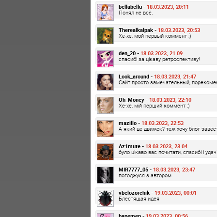
bellabellu -
18.03.2023, 20:11
Понял не всё.
Therealkalpak -
18.03.2023, 20:53
Хе-хе, мой первый коммент :)
den_20 -
18.03.2023, 21:09
спасибі за цікаву ретроспективу!
Look_around -
18.03.2023, 21:47
Сайт просто замечательный, пореком
Oh_Money -
18.03.2023, 22:10
Хе-хе, мій перший коммент :)
mazillo -
18.03.2023, 22:53
А який це движок? теж хочу блог завес
Az1mute -
18.03.2023, 23:04
було цікаво вас почитати, спасибі і удачі
MIR7777_05 -
18.03.2023, 23:47
погоджуся з автором
vbelozorchik -
19.03.2023, 00:01
Блестящая идея
bapemen -
19.03.2023, 00:56