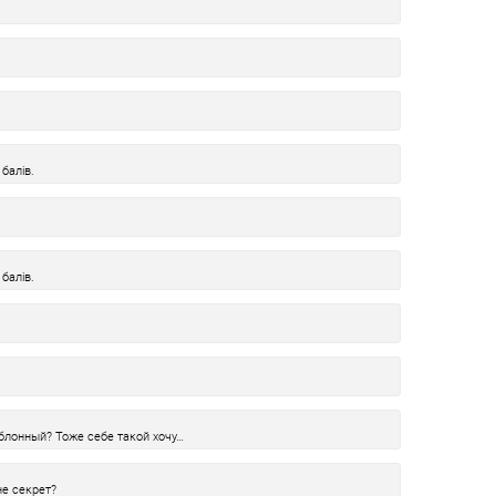
балів.
балів.
аблонный? Тоже себе такой хочу…
не секрет?