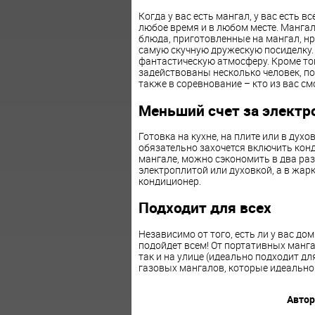
Когда у вас есть мангал, у вас есть 
любое время и в любом месте. Мангал
блюда, приготовленные на мангал, нр
самую скучную дружескую посиделку.
фантастическую атмосферу. Кроме тог
задействованы несколько человек, по
также в соревнование – кто из вас см
Меньший счет за электр
Готовка на кухне, на плите или в духо
обязательно захочется включить кон
мангале, можно сэкономить в два раз
электроплитой или духовкой, а в жар
кондиционер.
Подходит для всех
Независимо от того, есть ли у вас до
подойдет всем! От портативных манг
так и на улице (идеально подходит д
газовых мангалов, которые идеально
Автор