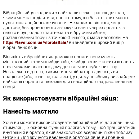
Вібраційні яйця є одними з найкращих секс-іграшок для пар,
якими можна поділитися, просто тому, що багато з них мають
пульт дистанційного керування. Незалежно від того, чи це
дротове, без проводового зв’язку чи навіть через додаток, з
силою в руці одного партнера та вібруючим яйцем,
розташованим поруч із точкою G іншого, є маса насолоди. На
https://lavel.com.ua/vibroiaitsia/
ви знайдете широкий вибір
вібраційних яєць.
Більшість вібраційних яєць можна носити, вони мають
мініатюрний і стриманий дизайн, який дозволяє носити їх навіть
поза межами власного дому для таємних публічних ігор.
Незалежно від того, з яким типом вібратора для яєць ви
працюєте (або, точніше, граєтесь), у цьому посібнику ви знайдете
найкращі поради та підказки для сенсаційного задоволення від
сонця.
Як використовувати вібраційні яйця:
Нанесіть мастило
Хоча ви можете використовувати вібраційні яйця для зовнішньої
стимуляції, їх основна функція полягає в тому, щоб працювати як
внутрішній вібратор, який знаходиться всередині піхви поблизу
G-точки. Для зручного введення вібратора яйце, ви повинні