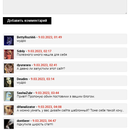
Добавить комментарий
BettyRoz666 -
9.03.2023, 01:49
мудро
Sdnly -
9.03.2023, 02:17
Полезного много нашла для себя
dyurarara -
9.03.2023, 02:41
А давно ли запустили этот сайт?
Deudim -
9.03.2023, 03:14
мудро
SashaZubr -
9.03.2023, 03:44
Привіт! Пропоную обмін постовими з вашим блогом.
difanalizator -
9.03.2023, 04:08
А можно узнать, у вас дизайн сайта шаблонный? Тоже себе такой хочу…
dontbeer -
9.03.2023, 04:47
підкупила щирість статті