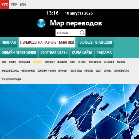
РУС
УКР
ENG
13 16
10 августа 2026
Мир переводов
ГЛАВНАЯ
ПЕРЕВОДЫ НА РАЗНЫЕ ТЕМАТИКИ
БОЛЬШЕ ПЕРЕВОДОВ
ОНЛАЙН ПЕРЕВОДЧИК
ОБРАТНАЯ СВЯЗЬ
КАРТА САЙТА
РЕКЛАМА
АВТО
БИЗНЕС
ЭКОНОМИКА
ЗДОРОВЬЕ
ИНТЕРНЕТ
ИСКУССТВО
КИНО
ПК, СОФТ
ЛИТЕРАТУРА
МЕДИЦИНА
МУЗЫКА
НАУКА И ТЕХНИКА
ОБРАЗОВАНИЕ
ПОЛИТИКА И ЗАКОН
ПРИРОДА
ПСИХОЛОГИЯ
РЕЛИГИЯ
СПОРТ
СТРАНЫ
СТРОИТЕЛЬСТВО
ТЕХ. ДОКУМЕНТАЦИЯ