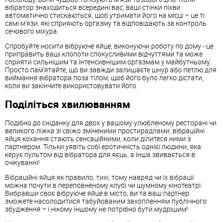
вібратор знаходиться всередині вас, ваші стінки піхви
автоматично стискаються, щоб утримати його на місці – це ті
самі м’язи, які сприяють оргазму та відповідають за контроль
сечового міхура.
Спробуйте носити вібруюче яйце, виконуючи роботу по дому - це
приправить ваші клопоти спокусливими відчуттями та може
сприяти сильнішим та інтенсивнішим оргазмам у майбутньому.
Просто пам’ятайте, що ви завжди залишаєте шнур або петлю для
виймання вібратора поза тілом, щоб його було легко дістати,
коли ви закінчите використовувати його.
Поділіться хвилюванням
Подібно до сніданку для двох у вашому улюбленому ресторані чи
великого ліжка зі свіжо зміненими простирадлами, вібраційні
яйця кохання стають сенсаційними, коли ділитеся ними з
партнером. Тільки уявіть собі еротичність однієї людини, яка
керує пультом від вібратора для яєць, а інша звивається в
очікуванні!
Вібраційні яйця як правило, тихі, тому навряд чи їх вібрації
можна почути в переповненому клубі чи шумному кінотеатрі.
Вибравши своє вібруюче яйце в місто, ви та ваш партнер
зможете насолодитися табуйованим захопленням публічного
збудження – і нікому іншому не потрібно бути мудрішим!