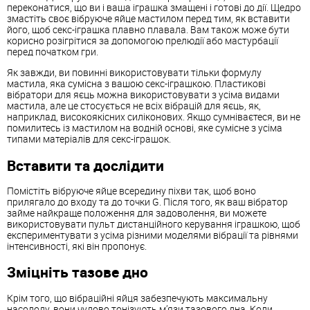
переконатися, що ви і ваша іграшка змащені і готові до дії. Щедро
змастіть своє вібруюче яйце мастилом перед тим, як вставити
його, щоб секс-іграшка плавно плавала. Вам також може бути
корисно розігрітися за допомогою прелюдії або мастурбації
перед початком гри.
Як завжди, ви повинні використовувати тільки формулу
мастила, яка сумісна з вашою секс-іграшкою. Пластикові
вібратори для яєць можна використовувати з усіма видами
мастила, але це стосується не всіх вібрацій для яєць, як,
наприклад, високоякісних силіконових. Якщо сумніваєтеся, ви не
помилитесь із мастилом на водній основі, яке сумісне з усіма
типами матеріалів для секс-іграшок.
Вставити та дослідити
Помістіть вібруюче яйце всередину піхви так, щоб воно
прилягало до входу та до точки G. Після того, як ваш вібратор
займе найкраще положення для задоволення, ви можете
використовувати пульт дистанційного керування іграшкою, щоб
експериментувати з усіма різними моделями вібрації та рівнями
інтенсивності, які він пропонує.
Зміцніть тазове дно
Крім того, що вібраційні яйця забезпечують максимальну
насолоду, вони чудово тонізують м’язи тазового дна. Коли