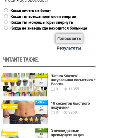
Когда ничего не болит
Когда ты всегда полн сил и энергии
Когда ты можешь горы свернуть
Когда не знаешь где находится больница
Голосовать
Результаты
ЧИТАЙТЕ ТАКЖЕ:
2015
"Natura Siberica" -
Здоровье
натуральная косметика с
8
Авг
России
0
11355
2015
10 секретов быстрого
Здоровье
похудения
27
Дек
0
9950
2022
3 неожиданные
Здоровье
преимущества для
10
Март