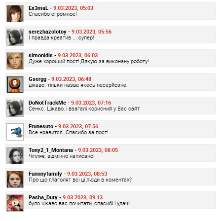
Ex3maL -
9.03.2023, 05:03
Спасибо огромное!
serezhazolotoy -
9.03.2023, 05:56
І правда креатив ... супер!
simonidis -
9.03.2023, 06:03
Дуже хороший пост! Дякую за виконану роботу!
Gsergg -
9.03.2023, 06:48
цікаво. тільки назва якесь несерйозне.
DoNotTrackMe -
9.03.2023, 07:16
Сенкс. Цікаво, і взагалі корисний у Вас сайт
Erunesuto -
9.03.2023, 07:56
Все нравится. Спасибо за пост!
Tony2_1_Montana -
9.03.2023, 08:05
Чіпляє, відмінно написано!
Funnnyfamily -
9.03.2023, 08:53
Про що глаголят всі ці люди в коментах?
Pasha_Duty -
9.03.2023, 09:13
було цікаво вас почитати, спасибі і удачі!