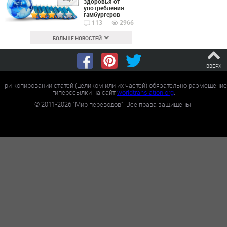
здоровья от
употребления
гамбургеров
113
2966
БОЛЬШЕ НОВОСТЕЙ
ВВЕРХ
При копировании статей (целиком или их частей) обязательно размещение
гиперссылки на сайт
worldtranslation.org
.
©
2011-2026
"Мир переводов". Все права защищены.