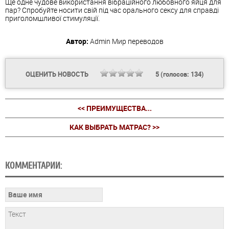
Ще одне чудове використання вібраційного любовного яйця для
пар? Спробуйте носити свій під час орального сексу для справді
приголомшливої стимуляції.
Автор:
Admin
Мир переводов
ОЦЕНИТЬ НОВОСТЬ
5
(голосов:
134
)
<< ПРЕИМУЩЕСТВА...
КАК ВЫБРАТЬ МАТРАС? >>
КОММЕНТАРИИ: