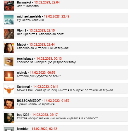
Barmakot -
13.02.2023, 22:04
Это — здорово!
michael_melekh -
13.02.2023, 22:43
Ну жесть конечно…
Vlom1 -
13.02.2023, 23:15
Все нравится. Спасибо за пост!
Mabut -
13.02.2023, 23:44
Спасибо за интересный материал!
torchebaza -
14.02.2023, 00:13
спасибо за интересную ретроспективу!
nicitok -
14.02.2023, 00:56
Готовий дискутувати по темі?
Sanimuri -
14.02.2023, 01:11
Может Ваш сайт даже поднимется в выдаче за такой материал.
BOSSGAMEBOT -
14.02.2023, 01:53
Прямо навіть не віриться
bag1234 -
14.02.2023, 02:17
Стаття неоднозначна - не можна кидатися в крайності.
lowrider -
14.02.2023, 02:42