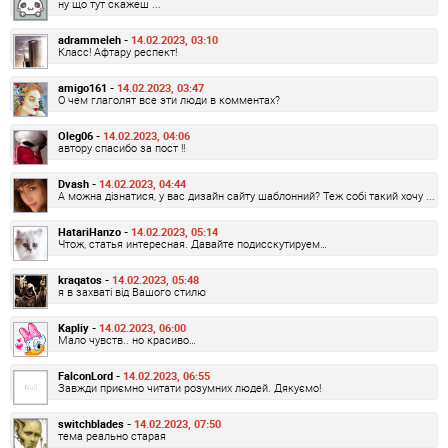
ну що тут скажеш ...
adrammeleh -
14.02.2023, 03:10
Класс! Афтару респект!
amigo161 -
14.02.2023, 03:47
О чем глаголят все эти люди в комментах?
Oleg06 -
14.02.2023, 04:06
автору спасибо за пост !!
Dvash -
14.02.2023, 04:44
А можна дізнатися, у вас дизайн сайту шаблонний? Теж собі такий хочу ...
HatariHanzo -
14.02.2023, 05:14
Чтож, статья интересная. Давайте подисскутируем…
kraqatos -
14.02.2023, 05:48
я в захваті від Вашого стилю
Kapliy -
14.02.2023, 06:00
Мало чувств.. но красиво…
FalconLord -
14.02.2023, 06:55
Завжди приємно читати розумних людей. Дякуємо!
switchblades -
14.02.2023, 07:50
тема реально старая