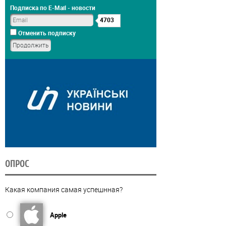
Подписка по E-Mail - новости
4703
Отменить подписку
ОПРОС
Какая компания самая успешнная?
Apple