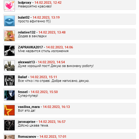
lsdproxy -
14.02.2023, 12:42
Невероятно красиво!
bulat02 -
14.02.2023, 13:19
просто афигенно !!!!))
relative132 -
14.02.2023, 13:48
Додав в закладки
ZAPRAVKA2017 -
14.02.2023, 14:06
Мне нарвится стиль изложения
alexwait13 -
14.02.2023, 14:54
Дуже хороший пост! Дякую за виконану роботу!
Baliaf -
14.02.2023, 15:11
Все чітко і по справі. Добре написано, дякую.
fessel -
14.02.2023, 15:50
Супер-пупер!
vasilisa_mara -
14.02.2023, 16:13
Вот это да!
jarosuprise -
14.02.2023, 16:57
Дійсно цікава тема.
Romazanov -
14.02.2023, 17:01