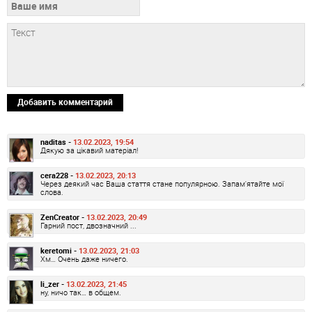
Добавить комментарий
naditas -
13.02.2023, 19:54
Дякую за цікавий матеріал!
cera228 -
13.02.2023, 20:13
Через деякий час Ваша стаття стане популярною. Запам'ятайте мої
слова.
ZenCreator -
13.02.2023, 20:49
Гарний пост, двозначний ...
keretomi -
13.02.2023, 21:03
Хм… Очень даже ничего.
li_zer -
13.02.2023, 21:45
ну, ничо так… в общем.