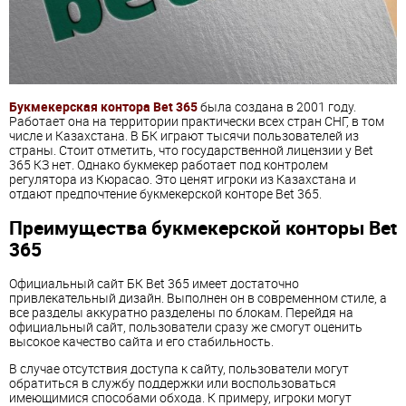
Букмекерская контора Bet 365
была создана в 2001 году.
Работает она на территории практически всех стран СНГ, в том
числе и Казахстана. В БК играют тысячи пользователей из
страны. Стоит отметить, что государственной лицензии у Bet
365 КЗ нет. Однако букмекер работает под контролем
регулятора из Кюрасао. Это ценят игроки из Казахстана и
отдают предпочтение букмекерской конторе Bet 365.
Преимущества букмекерской конторы Bet
365
Официальный сайт БК Bet 365 имеет достаточно
привлекательный дизайн. Выполнен он в современном стиле, а
все разделы аккуратно разделены по блокам. Перейдя на
официальный сайт, пользователи сразу же смогут оценить
высокое качество сайта и его стабильность.
В случае отсутствия доступа к сайту, пользователи могут
обратиться в службу поддержки или воспользоваться
имеющимися способами обхода. К примеру, игроки могут