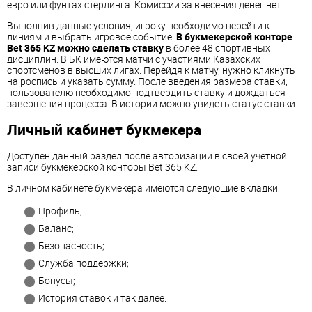
евро или фунтах стерлинга. Комиссии за внесения денег нет.
Выполнив данные условия, игроку необходимо перейти к
линиям и выбрать игровое событие.
В букмекерской конторе
Bet 365 KZ можно сделать ставку
в более 48 спортивных
дисциплин. В БК имеются матчи с участиями Казахских
спортсменов в высших лигах. Перейдя к матчу, нужно кликнуть
на роспись и указать сумму. После введения размера ставки,
пользователю необходимо подтвердить ставку и дождаться
завершения процесса. В истории можно увидеть статус ставки.
Личный кабинет букмекера
Доступен данный раздел после авторизации в своей учетной
записи букмекерской конторы Bet 365 KZ.
В личном кабинете букмекера имеются следующие вкладки:
Профиль;
Баланс;
Безопасность;
Служба поддержки;
Бонусы;
История ставок и так далее.