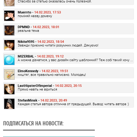
Спасибо за статью оказалась очень полезной.
Muerrrto -
14.02.2023, 17:53
поміняй назву домену
DPMND -
14.02.2023, 18:01
реальна тема
Nikita9595 -
14.02.2023, 18:54
Завжди приємно читати розумних людей. Дякуємо!
MIZERBAL -
14.02.2023, 19:12
А можна дізнатися, у вас дизайн сайту шаблонний? Теж собі такий хочу ...
ElmoKennedy -
14.02.2023, 19:51
ништяг, все правильно написано. Молодец!
LastHipsterOfImperial -
14.02.2023, 20:15
Прямо навіть не віриться
StefanMinsk -
14.02.2023, 20:49
Каждая статья автора отлична от предыдущей. Вывод: читать автора :)
ПОДПИСАТЬСЯ НА НОВОСТИ: