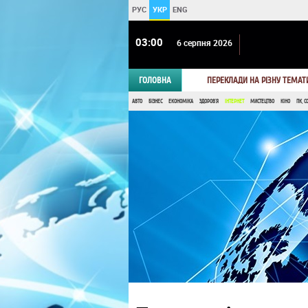
РУС
УКР
ENG
03:00
6 серпня 2026
ГОЛОВНА
ПЕРЕКЛАДИ НА РІЗНУ ТЕМАТ
АВТО
БІЗНЕС
ЕКОНОМІКА
ЗДОРОВ'Я
ІНТЕРНЕТ
МИСТЕЦТВО
КІНО
ПК, С