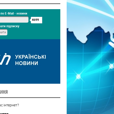
по E-Mail - новини
4699
ати підписку
АННЯ
с інтернет?
життя