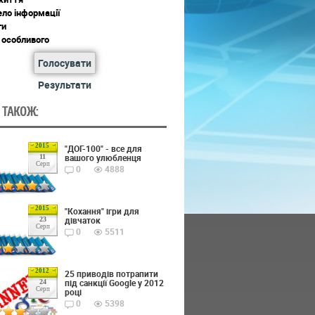
ло інформації
ги
 особливого
Голосувати
Результати
 ТАКОЖ:
2015
"ДОГ-100" - все для
вашого улюбленця
11
Серп
0
4888
2015
"Кохання" ігри для
дівчаток
23
Серп
0
5511
2012
25 приводів потрапити
під санкції Google у 2012
24
Серп
році
0
5398