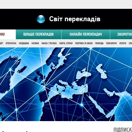
Світ перекладів
ИКУ
БІЛЬШЕ ПЕРЕКЛАДІВ
ОНЛАЙН ПЕРЕКЛАДАЧ
ЗВОРОТНІ
ОФТ
ЛІТЕРАТУРА
МЕДИЦИНА
МУЗИКА
НАУКА І ТЕХНІКА
ОСВІТА, ІСТОРІЯ
ПОЛІТИКА ТА ЗАКОН
ПРИРОДА
ПСИХОЛОГІЯ
РЕЛІГІЯ
СПО
ПІДПИСА