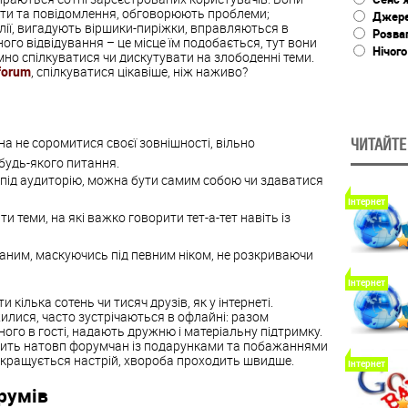
сти та повідомлення, обговорюють проблеми;
Джере
лії, вигадують віршики-пиріжки, вправляються в
Розва
ого відвідування – це місце їм подобається, тут вони
Нічого
мно спілкуватися чи дискутувати на злободенні теми.
forum
, спілкуватися цікавіше, ніж наживо?
а не соромитися своєї зовнішності, вільно
ЧИТАЙТЕ
будь-якого питання.
під аудиторію, можна бути самим собою чи здаватися
Інтернет
теми, на які важко говорити тет-а-тет навіть із
аним, маскуючись під певним ніком, не розкриваючи
Інтернет
кілька сотень чи тисяч друзів, як у інтернеті.
илися, часто зустрічаються в офлайні: разом
ного в гості, надають дружню і матеріальну підтримку.
одить натовп форумчан із подарунками та побажаннями
кращується настрій, хвороба проходить швидше.
Інтернет
румів