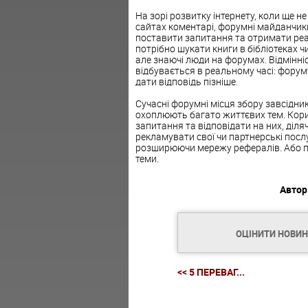
На зорі розвитку інтернету, коли ще н
сайтах коментарі, форумні майданчик
поставити запитання та отримати реал
потрібно шукати книги в бібліотеках 
але знаючі люди на форумах. Відмінніс
відбувається в реальному часі: фору
дати відповідь пізніше.
Сучасні форумні місця збору завсідник
охоплюють багато життєвих тем. Кор
запитання та відповідати на них, діл
рекламувати свої чи партнерські посл
розширюючи мережу рефералів. Або пр
теми.
Автор
ОЦІНИТИ НОВИ
<< 5 ПЕРЕВАГ...