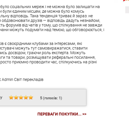
е було соціальних мереж і не можна було залишати на
и були єдиним місцем, де можна було комусь
ьну відповідь. Така тенденція триває й зараз: не
чи обдзвонювати друзів — відповідь дадуть незнайомі,
ть форумів від чатів у тому, що спілкування не завжди
мчани можуть подумати над темою, що обговорюється, і
ів є своєрідними клубами за інтересами, які
истувачі можуть тут самовиражатися, ставити
ячись досвідом, граючи роль експерта. Можуть
уги та товари, розміщувати реферальні посилання,
осто приємно проводити час, спілкуючись на різні
:
Admin
Світ перекладів
НУ
5
(голосів:
1
)
ПЕРЕВАГИ ПОКУПКИ... >>