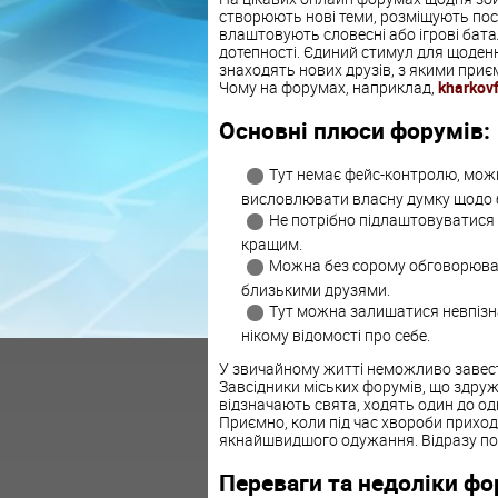
створюють нові теми, розміщують по
влаштовують словесні або ігрові бата
дотепності. Єдиний стимул для щоденн
знаходять нових друзів, з якими приє
Чому на форумах, наприклад,
kharkov
Основні плюси форумів:
Тут немає фейс-контролю, можн
висловлювати власну думку щодо 
Не потрібно підлаштовуватися 
кращим.
Можна без сорому обговорювати 
близькими друзями.
Тут можна залишатися невпізн
нікому відомості про себе.
У звичайному житті неможливо завести 
Завсідники міських форумів, що здруж
відзначають свята, ходять один до од
Приємно, коли під час хвороби прих
якнайшвидшого одужання. Відразу по
Переваги та недоліки фо