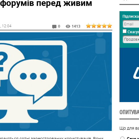
т форумів перед живим
Підписка 
2
, 12:04
0
1413
Скасув
ОПИТУВ
Що для ва
раються сотні зареєстрованих користувачів. Вони
Сенс 