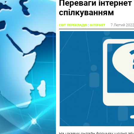
Переваги інтерне
спілкуванням
:
7 Лютий 202
СВІТ ПЕРЕКЛАДІВ
ІНТЕРНЕТ
На цікавих онлайн форумах щодня зби