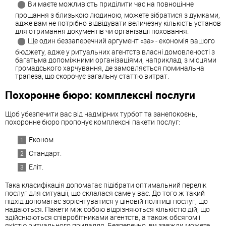
Ви маєте можливість приділити час на повноцінне
прощання з близькою людиною, можете зібратися з думками,
адже вам не потрібно відвідувати величезну кількість установ
для отримання документів чи організації поховання.
Ще один беззаперечний аргумент «за» - економія вашого
бюджету, адже у ритуальних агентств власні домовленості з
багатьма допоміжними організаціями, наприклад, з місцями
громадського харчування, де замовляється поминальна
трапеза, що скорочує загальну статтю витрат.
Похоронне бюро: комплексні послуги
Щоб убезпечити вас від надмірних турбот та занепокоєнь,
похоронне бюро пропонує комплексні пакети послуг:
Економ.
Стандарт.
Еліт.
Така класифікація допомагає підібрати оптимальний перелік
послуг для ситуації, що склалася саме у вас. До того ж такий
підхід допомагає зорієнтуватися у ціновій політиці послуг, що
надаються. Пакети між собою відрізняються кількістю дій, що
здійснюються співробітниками агентств, а також обсягом і
якістю ритуального приладдя. Безперечно, ви завжди можете