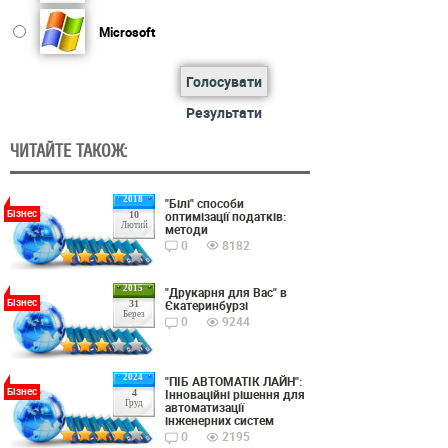
Microsoft
Голосувати
Результати
ЧИТАЙТЕ ТАКОЖ:
2018
"Білі" способи
Бізнес
оптимізації податків:
10
Лютий
методи
0
8182
2015
"Друкарня для Вас" в
Бізнес
Єкатеринбурзі
31
Берез
0
9244
2024
"ПІБ АВТОМАТІК ЛАЙН":
Бізнес
Інноваційні рішення для
4
Груд
автоматизації
інженерних систем
0
2195