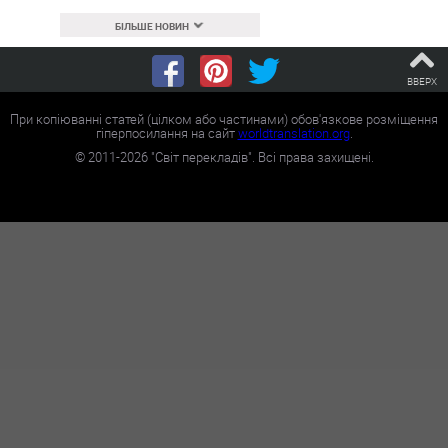
БІЛЬШЕ НОВИН
ВВЕРХ
При копіюванні статей (цілком або частинами) обов'язкове розміщення
гіперпосилання на сайт
worldtranslation.org
.
©
2011-2026
"Світ перекладів". Всі права захищені.