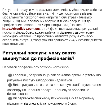
Ритуальні послуги – це реальна можливість убезпечити себе від
безлічі організаційних питань, які лише посилюють рівень
моральної та психологічної напруги після втрати близької
людини. Одним із головних аргументів «за» звернення до
професійних похоронних бюро, наприклад, "Пантеон":
https://ritualkiev.com.ua/
, є той факт, що надаються ритуальні
послуги цілодобово, адже приймати рішення у цьому аспекті
необхідно негайно. Співробітники агентств розуміють всю
складність ситуації, тому фахівці працюють 24/7 без вихідних та
святкових днів.
Ритуальні послуги: чому варто
звернутися до професіоналів?
Переваги професійного похоронного бюро:
Головна і, безумовно, украй важлива причина у тому, що
ритуальні послуги цілодобово надаються.
Виїзд ритуального агента для консультації та укладання
договору на надання послуг – процедура абсолютно
безкоштовна.
Ви отримуєте своєчасну психоемоційну та моральну
підтримку від спеціаліста похоронного бюро.