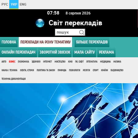
РУС
УКР
ENG
07 58
8 серпня 2026
Світ перекладів
ГОЛОВНА
ПЕРЕКЛАДИ НА РІЗНУ ТЕМАТИКУ
БІЛЬШЕ ПЕРЕКЛАДІВ
ОНЛАЙН ПЕРЕКЛАДАЧ
ЗВОРОТНІЙ ЗВЯЗОК
МАПА САЙТУ
РЕКЛАМА
АВТО
БІЗНЕС
ЕКОНОМІКА
ЗДОРОВ'Я
ІНТЕРНЕТ
МИСТЕЦТВО
КІНО
ПК, СОФТ
ЛІТЕРАТУРА
МЕДИЦИНА
МУЗИКА
НАУКА І ТЕХНІКА
ОСВІТА, ІСТОРІЯ
ПОЛІТИКА ТА ЗАКОН
ПРИРОДА
ПСИХОЛОГІЯ
РЕЛІГІЯ
СПОРТ
КРАЇНИ
БУДІВНИЦТВО
ТЕХНІЧНА ДОКУМЕНТАЦІЯ