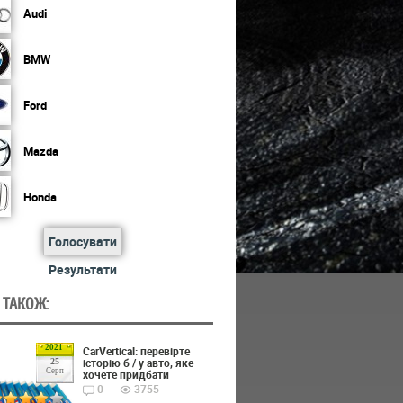
Audi
BMW
Ford
Mazda
Honda
Голосувати
Результати
 ТАКОЖ:
2021
CarVertical: перевірте
історію б / у авто, яке
25
Серп
хочете придбати
0
3755