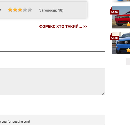
У
5
(голосів:
18
)
Авто
ФОРЕКС ХТО ТАКИЙ... >>
Авто
 you for posting this!