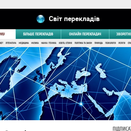
Світ перекладів
ИКУ
БІЛЬШЕ ПЕРЕКЛАДІВ
ОНЛАЙН ПЕРЕКЛАДАЧ
ЗВОРОТНІ
ОФТ
ЛІТЕРАТУРА
МЕДИЦИНА
МУЗИКА
НАУКА І ТЕХНІКА
ОСВІТА, ІСТОРІЯ
ПОЛІТИКА ТА ЗАКОН
ПРИРОДА
ПСИХОЛОГІЯ
РЕЛІГІЯ
СПО
ПІДПИСА