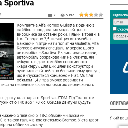
a Sportiva
8
Підписка 
2
5392
Компактна Alfa Romeo Giulietta є однією з
найбільш продаваних моделей цього
Скасув
виробника за останні роки. Тільки в травні в
Італії продано 3,5 тисячі цих автомобілів.
Бажаючи підтримати попит на Giulietta, Alfa
Romeo випускає спеціальну версію цього
автомобіля - Sportiva. Як випливає з назви,
автомобіль розрахований на клієнтів, які
очікують від автомобіля спортивного
«характеру». Для цих цілей конструктори
зупинили свій вибір на бензиновому двигуні,
що випускається концерном Fiat. MultiAir
об'ємом 1,4 літра зможе розвивати
ватися на передню вісь за допомогою дводискового
підготувала варіант Sportiva JTDM. Під її капотом
ужністю 140 або 170 к.с. Обидва двигуни будуть
ОПИТУВ
я заниженою підвіскою, 18-дюймовими дисками,
Який ваш
0, а також гальмівною системою Brembo. У стандарті
шкіряна оббивка салону.