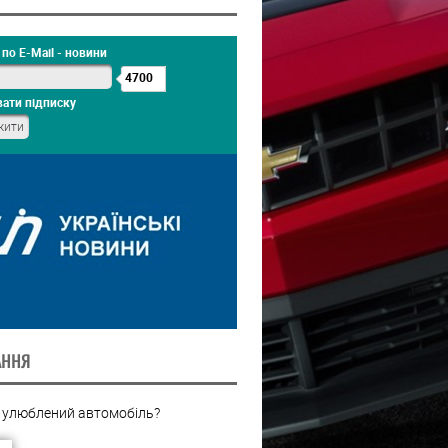
по E-Mail - новини
4700
ати підписку
АННЯ
 улюблений автомобіль?