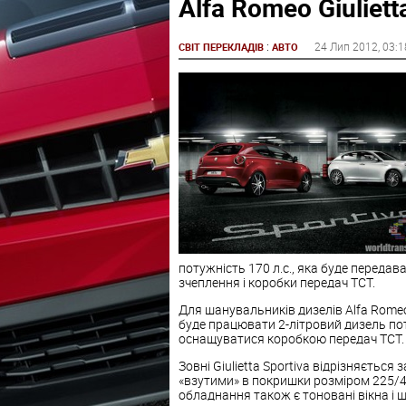
Alfa Romeo Giuliett
:
24 Лип 2012
, 03:1
СВІТ ПЕРЕКЛАДІВ
АВТО
потужність 170 л.с., яка буде переда
зчеплення і коробки передач TCT.
Для шанувальників дизелів Alfa Romeo 
буде працювати 2-літровий дизель пот
оснащуватися коробкою передач TCT.
Зовні Giulietta Sportiva відрізняєтьс
«взутими» в покришки розміром 225/4
обладнання також є тоновані вікна і 