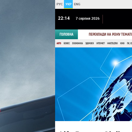
РУС
УКР
ENG
22:14
7 серпня 2026
ГОЛОВНА
ПЕРЕКЛАДИ НА РІЗНУ ТЕМАТ
АВТО
БІЗНЕС
ЕКОНОМІКА
ЗДОРОВ'Я
ІНТЕРНЕТ
МИСТЕЦТВО
КІНО
ПК, С