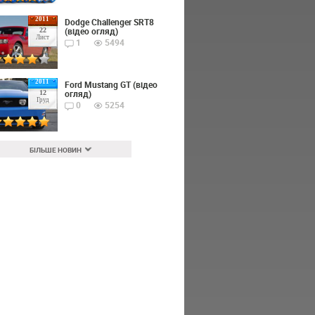
2011
Dodge Challenger SRT8
(відео огляд)
22
Лист
1
5494
2011
Ford Mustang GT (відео
огляд)
12
Груд
0
5254
БІЛЬШЕ НОВИН