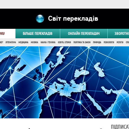
Світ перекладів
ИКУ
БІЛЬШЕ ПЕРЕКЛАДІВ
ОНЛАЙН ПЕРЕКЛАДАЧ
ЗВОРОТНІ
ОФТ
ЛІТЕРАТУРА
МЕДИЦИНА
МУЗИКА
НАУКА І ТЕХНІКА
ОСВІТА, ІСТОРІЯ
ПОЛІТИКА ТА ЗАКОН
ПРИРОДА
ПСИХОЛОГІЯ
РЕЛІГІЯ
СПО
ПІДПИСА