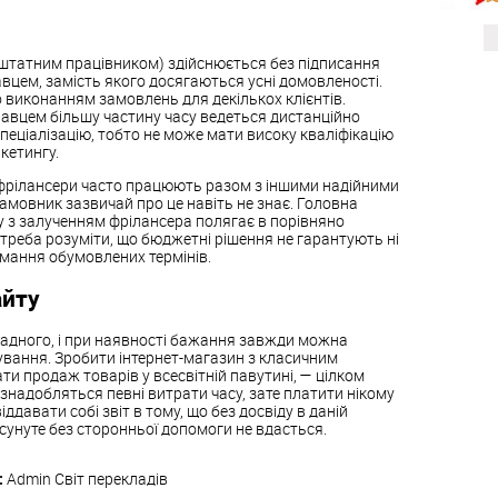
штатним працівником) здійснюється без підписання
вцем, замість якого досягаються усні домовленості.
виконанням замовлень для декількох клієнтів.
авцем більшу частину часу ведеться дистанційно
спеціалізацію, тобто не може мати високу кваліфікацію
кетингу.
 фрілансери часто працюють разом з іншими надійними
мовник зазвичай про це навіть не знає. Головна
у з залученням фрілансера полягає в порівняно
 треба розуміти, що бюджетні рішення не гарантують ні
римання обумовлених термінів.
айту
ладного, і при наявності бажання завжди можна
ування. Зробити інтернет-магазин з класичним
и продаж товарів у всесвітній павутині, — цілком
надобляться певні витрати часу, зате платити нікому
іддавати собі звіт в тому, що без досвіду в даній
осунуте без сторонньої допомоги не вдасться.
:
Admin
Світ перекладів