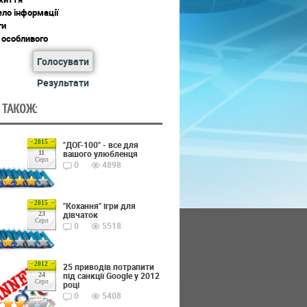
ло інформації
ги
 особливого
Голосувати
Результати
 ТАКОЖ:
2015
"ДОГ-100" - все для
вашого улюбленця
11
Серп
0
4898
2015
"Кохання" ігри для
дівчаток
23
Серп
0
5518
2012
25 приводів потрапити
під санкції Google у 2012
24
Серп
році
0
5408