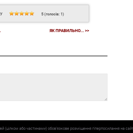
НУ
5
(голосів:
1
)
.
ЯК ПРАВИЛЬНО... >>
тей (цілком або частинами) обов'язкове розміщення гіперпосилання на сай