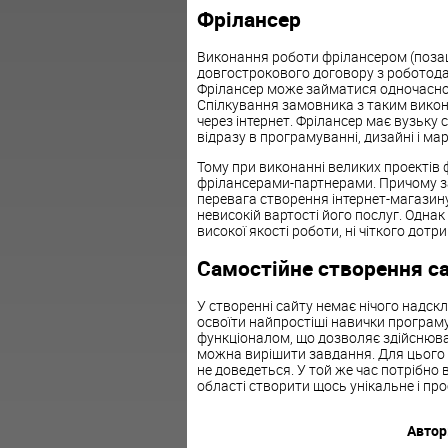
Фрілансер
Виконання роботи фрілансером (поза
довгострокового договору з роботода
Фрілансер може займатися одночасно 
Спілкування замовника з таким викон
через інтернет. Фрілансер має вузьку 
відразу в програмуванні, дизайні і мар
Тому при виконанні великих проектів
фрілансерами-партнерами. Причому за
перевага створення інтернет-магазин
невисокій вартості його послуг. Однак
високої якості роботи, ні чіткого дот
Самостійне створення с
У створенні сайту немає нічого надск
освоїти найпростіші навички програм
функціоналом, що дозволяє здійснюват
можна вирішити завдання. Для цього з
не доведеться. У той же час потрібно в
області створити щось унікальне і пр
Автор