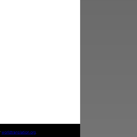
т
worldtranslation.org
.