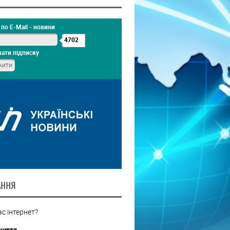
по E-Mail - новини
4702
ати підписку
АННЯ
с інтернет?
життя