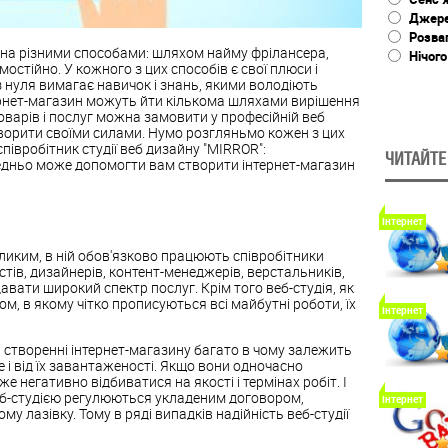
Джере
Розва
на різними способами: шляхом найму фрілансера,
Нічого
остійно. У кожного з цих способів є свої плюси і
з нуля вимагає навичок і знань, якими володіють
тернет-магазин можуть йти кількома шляхами вирішення
варів і послуг можна замовити у професійній веб
творити своїми силами. Нумо розгляньмо кожен з цих
співробітник студії веб дизайну "MIRROR":
ЧИТАЙТЕ
редньо може допомогти вам створити інтернет-магазин
Інтернет
еликим, в ній обов'язково працюють співробітники
тів, дизайнерів, контент-менеджерів, верстальників,
давати широкий спектр послуг. Крім того веб-студія, як
ом, в якому чітко прописуються всі майбутні роботи, їх
Інтернет
и створенні інтернет-магазину багато в чому залежить
 але і від їх завантаженості. Якщо вони одночасно
е негативно відбиватися на якості і термінах робіт. І
еб-студією регулюються укладеним договором,
Інтернет
 лазівку. Тому в ряді випадків надійність веб-студії