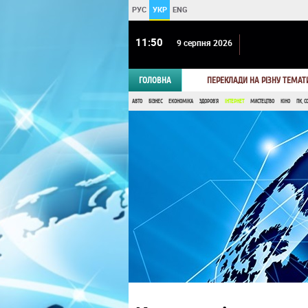
РУС
УКР
ENG
11 50
9 серпня 2026
ГОЛОВНА
ПЕРЕКЛАДИ НА РІЗНУ ТЕМАТ
АВТО
БІЗНЕС
ЕКОНОМІКА
ЗДОРОВ'Я
ІНТЕРНЕТ
МИСТЕЦТВО
КІНО
ПК, С