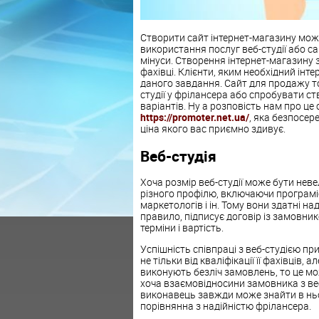
Створити сайт інтернет-магазину мож
використання послуг веб-студії або сам
мінуси. Створення інтернет-магазину 
фахівці. Клієнти, яким необхідний ін
даного завдання. Сайт для продажу то
студії у фрілансера або спробувати с
варіантів. Ну а розповість нам про це 
https://promoter.net.ua/
, яка безпосе
ціна якого вас приємно здивує.
Веб-студія
Хоча розмір веб-студії може бути нев
різного профілю, включаючи програміс
маркетологів і ін. Тому вони здатні на
правило, підписує договір із замовник
терміни і вартість.
Успішність співпраці з веб-студією пр
не тільки від кваліфікації її фахівців,
виконують безліч замовлень, то це мож
хоча взаємовідносини замовника з в
виконавець завжди може знайти в ньому
порівнянна з надійністю фрілансера.