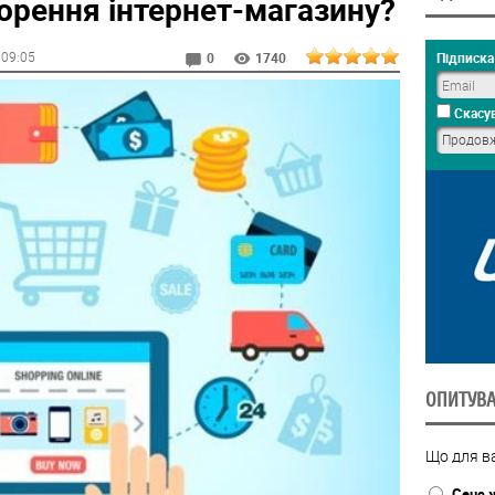
орення інтернет-магазину?
, 09:05
Підписка 
0
1740
Скасув
ОПИТУВ
Що для ва
Сенс 