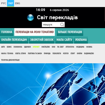
РУС
УКР
ENG
16:09
6 серпня 2026
Світ перекладів
ГОЛОВНА
ПЕРЕКЛАДИ НА РІЗНУ ТЕМАТИКУ
БІЛЬШЕ ПЕРЕКЛАДІВ
ОНЛАЙН ПЕРЕКЛАДАЧ
ЗВОРОТНІЙ ЗВЯЗОК
МАПА САЙТУ
РЕКЛАМА
АВТО
БІЗНЕС
ЕКОНОМІКА
ЗДОРОВ'Я
ІНТЕРНЕТ
МИСТЕЦТВО
КІНО
ПК, СОФТ
ЛІТЕРАТУРА
МЕДИЦИНА
МУЗИКА
НАУКА І ТЕХНІКА
ОСВІТА, ІСТОРІЯ
ПОЛІТИКА ТА ЗАКОН
ПРИРОДА
ПСИХОЛОГІЯ
РЕЛІГІЯ
СПОРТ
КРАЇНИ
БУДІВНИЦТВО
ТЕХНІЧНА ДОКУМЕНТАЦІЯ