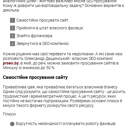
аналогічних цілей - життєво важливо якісне SEO просування.
Кому ж довірити цю відповідальну задачу? Основних варіантів є
декілька:
Самостійно просувати сайт.
Прийняти в штат власного фахівця.
Знайти фрілансера.
Звернутися в SEO компанію.
Кожне рішення має свої переваги та недоліками. А які саме нам
розповість Олександр Дащинський - власник SEO компанії
prseo.by
, в якій, до речі, можна замовити
просування
сайтів
в
Мінську
зі
знижкою
до
50
%
Самостійне просування сайту
Приваблива ідея, яка приваблює багатьох власників бізнесу.
Однак слід розуміти, що самостійне просування сайту - це досить
трудомісткий і времязатратний процес. А це ті ресурси, яких
постійно не вистачає підприємцям. Розберемо основні плюси й
мінуси такого формату розкрутки свого ресурсу.
Плюси:
Відсутність необхідності оплачувати роботу фахівців.