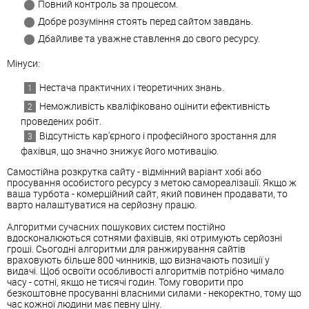
Повний контроль за процесом.
Добре розуміння стоять перед сайтом завдань.
Дбайливе та уважне ставлення до свого ресурсу.
Мінуси:
Нестача практичних і теоретичних знань.
Неможливість кваліфіковано оцінити ефективність
проведених робіт.
Відсутність кар'єрного і професійного зростання для
фахівця, що значно знижує його мотивацію.
Самостійна розкрутка сайту - відмінний варіант хобі або
просування особистого ресурсу з метою самореалізації. Якщо ж
ваша турбота - комерційний сайт, який повинен продавати, то
варто налаштуватися на серйозну працю.
Алгоритми сучасних пошукових систем постійно
вдосконалюються сотнями фахівців, які отримують серйозні
гроші. Сьогодні алгоритми для ранжирування сайтів
враховують більше 800 чинників, що визначають позиції у
видачі. Щоб освоїти особливості алгоритмів потрібно чимало
часу - сотні, якщо не тисячі годин. Тому говорити про
безкоштовне просуванні власними силами - некоректно, тому що
час кожної людини має певну ціну.