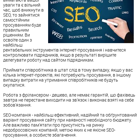
уваги та є вільний
час, щоб вникнути в
SEO, то зайнятися
самостійним
просуванням буде
правильним
рішенням. Ви
освоїте один з
найбільш
рентабельних інструментів інтернет-просування і навчитеся
контролювати підрядників, якщо в результаті вирішите
делегувати роботу над сайтом підрядникам.
Приймати співробітника в штат слід в тому випадку, якщо у вас
кілька інтернет-проектів, які потребують просування, в іншому
випадку витрати на утримання співробітників не будуть
окупатися.
Робота з фрілансером - дешево, але немає гарантій, що фахівець
завтра не перестане виходити на зв'язок і виконає взяті на себе
зобов'язання.
SEO-компанія - найбільш ефективний, надійний та обґрунтований
варіант просування сайту при наявності необхідного бюджету.
Але важливо пам'ятати про присутність на ринку
недобросовісних компаній, метою яких є не якісне SEO-
просування, а особисте збагачення.