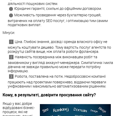
діяльності пошукових систем.
Юридичні гарантії, схильні до офіційним договором.
Можливість проведення через бухгалтерію грошей,
витрачених на оплату SEO послуг, і оптимізацію тим самим
податкових виплат.
Мінуси:
Ціна. Глибокі знання, досвід і оренда власного офісу не
можуть коштувати дешево. Тому вартість послуг агентств по
розкрутці сайтів вище, ніж оплата роботи фрілансера.
Наявність посередника між виконавцем робіт та
замовником у вигляді аккаунт-менеджера. Симпатична і мила
дівчина не завжди правильно може передати потрібну
інформацію.
Робота, поставлена на потік. Недобросовісні компанії
працюють над проектами поверхнево, віддаючи переваги
уніфікованим і максимально автоматизованим рішенням.
Кому, в результаті, довірити просування сайту?
Якщо у вас добре
відбудовані бізнес-
процеси, які не
вимагають вашої