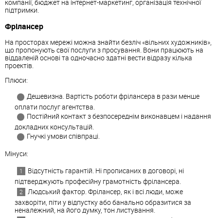
компанії, бюджет на інтернет-маркетинг, організація технічної
підтримки.
Фрілансер
На просторах мережі можна знайти безліч «вільних художників»,
що пропонують свої послуги з просування. Вони працюють на
віддаленій основі та одночасно здатні вести відразу кілька
проектів.
Плюси:
Дешевизна. Вартість роботи фрілансера в рази менше
оплати послуг агентства.
Постійний контакт з безпосереднім виконавцем і надання
докладних консультацій.
Гнучкі умови співпраці.
Мінуси:
Відсутність гарантій. Ні прописаних в договорі, ні
підтверджують професійну грамотність фрілансера.
Людський фактор. Фрілансер, як і всі люди, може
захворіти, піти у відпустку або банально образитися за
неналежний, на його думку, тон листування.