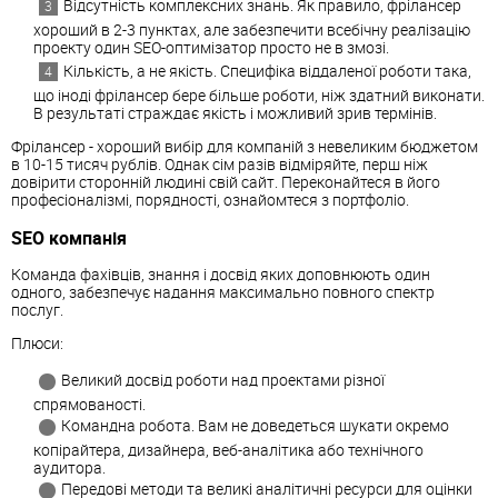
Відсутність комплексних знань. Як правило, фрілансер
хороший в 2-3 пунктах, але забезпечити всебічну реалізацію
проекту один SEO-оптимізатор просто не в змозі.
Кількість, а не якість. Специфіка віддаленої роботи така,
що іноді фрілансер бере більше роботи, ніж здатний виконати.
В результаті страждає якість і можливий зрив термінів.
Фрілансер - хороший вибір для компаній з невеликим бюджетом
в 10-15 тисяч рублів. Однак сім разів відміряйте, перш ніж
довірити сторонній людині свій сайт. Переконайтеся в його
професіоналізмі, порядності, ознайомтеся з портфоліо.
SEO компанія
Команда фахівців, знання і досвід яких доповнюють один
одного, забезпечує надання максимально повного спектр
послуг.
Плюси:
Великий досвід роботи над проектами різної
спрямованості.
Командна робота. Вам не доведеться шукати окремо
копірайтера, дизайнера, веб-аналітика або технічного
аудитора.
Передові методи та великі аналітичні ресурси для оцінки