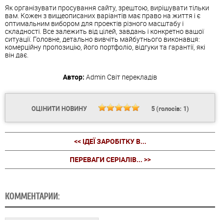
Як організувати просування сайту, зрештою, вирішувати тільки
вам. Кожен з вищеописаних варіантів має право на життя і є
оптимальним вибором для проектів різного масштабу і
складності. Все залежить від цілей, завдань і конкретно вашої
ситуації. Головне, детально вивчіть майбутнього виконавця:
комерційну пропозицію, його портфоліо, відгуки та гарантії, які
він дає.
Автор:
Admin
Світ перекладів
ОЦІНИТИ НОВИНУ
5
(голосів:
1
)
<< ІДЕЇ ЗАРОБІТКУ В...
ПЕРЕВАГИ СЕРІАЛІВ... >>
КОММЕНТАРИИ: