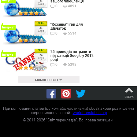
вашого улюбленця
11
Серп
0
4891
2015
"Кохання" ігри для
Інтернет
дівчаток
23
Серп
0
5514
2012
25 приводів потрапити
Інтернет
під санкції Google у 2012
24
Серп
році
0
5398
БІЛЬШЕ НОВИН
ВВЕРХ
При копіюванні статей (цілком або частинами) обов'язкове розміщення
гіперпосилання на сайт
worldtranslation.org
.
©
2011-2026
"Світ перекладів". Всі права захищені.