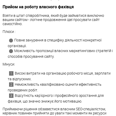
Прийом на роботу власного фахівця
Взяти в штат співробітника, який буде займатися виключно
вашим сайтом - логічне продовження ідеї просувати сайт
самостійно.
Плюси :
Повне занурення в специфіку діяльності конкретної
організаціі.
Можливість пропозиції власних маркетингових стратегій і
способів просування сайту.
Мінуси:
Високі витрати на організацію робочого місця, зарплати
та відпускних.
Неможливість кваліфіковано оцінити ефективність
проведених робіт.
Відсутність кар'єрного і професійного зростання для
фахівця, що значно знижує його мотивацію.
Приймаючи рішення обзавестися власним SEO-спеціалістом,
керівник повинен прийняти до уваги такі моменти як ресурси