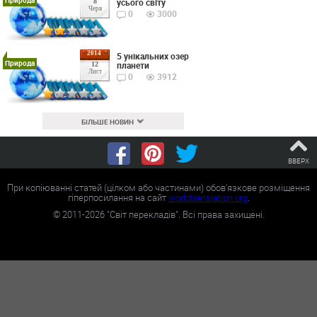
Природа
усього світу
8
Черв
0
3000
2014
5 унікальних озер
Природа
планети
12
Лист
0
3912
БІЛЬШЕ НОВИН
ВВЕРХ
При копіюванні статей (цілком або частинами) обов'язкове розміщення
гіперпосилання на сайт
worldtranslation.org
.
©
2011-2026
"Світ перекладів". Всі права захищені.