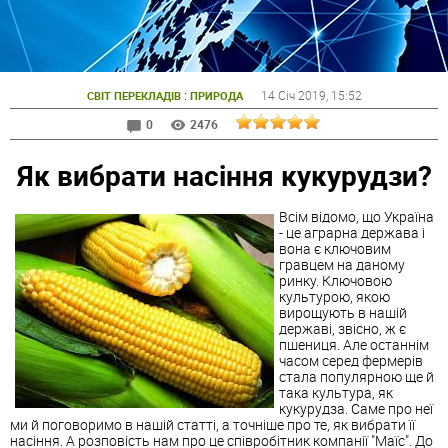
:
14 Січ 2019
, 15:52
СВІТ ПЕРЕКЛАДІВ
ПРИРОДА
0
2476
Як вибрати насіння кукурудзи?
Всім відомо, що Україна
- це аграрна держава і
вона є ключовим
гравцем на даному
ринку. Ключовою
культурою, якою
вирощують в нашій
державі, звісно, ж є
пшениця. Але останнім
часом серед фермерів
стала популярною ще й
така культура, як
кукурудза. Саме про неї
ми й поговоримо в нашій статті, а точніше про те, як вибрати її
насіння. А розповість нам про це співробітник компанії "Маїс". До