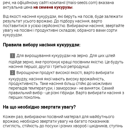
речі, на офіційному сайті компанії (mais-seeds.com) вказана
актуальна цена
на семена кукурузы
.
Від якості насіння кукурудзи, які беруть на посів, буде залежати
результат усього врожаю. До підбору насіння, варто
поставитися з усією серйозністю. Вибираючи насіння, звертайте
увагу на посівні і продуктивні складові, обраного вами сорти
кукурудзи.
Правила вибору насіння кукурудзи:
Для вирощування кукурудзи на зерно. Для цих цілей
підійде зерно, яке пропонує кращі посівним якістю. Це будуть
насіння першої, другої і третьої репродукції.
Вирощуючи продукт високої якості, варто вибирати
кукурудзу, насіння якої мають високу врожайність,
продуктивність. Таке насіння більш стійкі до можливих
перепадів температури, і заморозки - не виняток. Самий
правильний вибір - це різні гібриди. Варто вибирати насіння з
перших поколінь.
На що необхідно звертати увагу?
Кожен раз, вибираючи посівний матеріал для майбутнього
врожаю, необхідно звертати увагу на багато показників:
стиглість, стійкість до посухи і різних хвороб і шкідників, ступінь