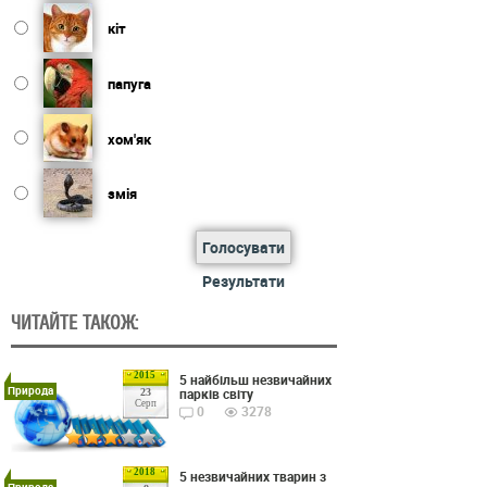
кіт
папуга
хом'як
змія
Голосувати
Результати
ЧИТАЙТЕ ТАКОЖ:
2015
5 найбільш незвичайних
Природа
парків світу
23
Серп
0
3278
2018
5 незвичайних тварин з