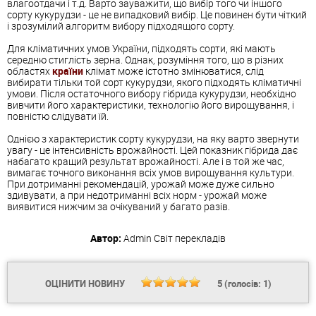
влагоотдачи і т.д. Варто зауважити, що вибір того чи іншого
сорту кукурудзи - це не випадковий вибір. Це повинен бути чіткий
і зрозумілий алгоритм вибору підходящого сорту.
Для кліматичних умов України, підходять сорти, які мають
середню стиглість зерна. Однак, розуміння того, що в різних
областях
країни
клімат може істотно змінюватися, слід
вибирати тільки той сорт кукурудзи, якого підходять кліматичні
умови. Після остаточного вибору гібрида кукурудзи, необхідно
вивчити його характеристики, технологію його вирощування, і
повністю слідувати їй.
Однією з характеристик сорту кукурудзи, на яку варто звернути
увагу - це інтенсивність врожайності. Цей показник гібрида дає
набагато кращий результат врожайності. Але і в той же час,
вимагає точного виконання всіх умов вирощування культури.
При дотриманні рекомендацій, урожай може дуже сильно
здивувати, а при недотриманні всіх норм - урожай може
виявитися нижчим за очікуваний у багато разів.
Автор:
Admin
Світ перекладів
ОЦІНИТИ НОВИНУ
5
(голосів:
1
)