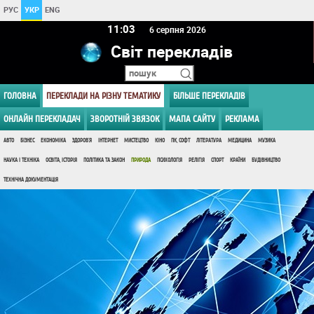
РУС
УКР
ENG
11 03
6 серпня 2026
Світ перекладів
ГОЛОВНА
ПЕРЕКЛАДИ НА РІЗНУ ТЕМАТИКУ
БІЛЬШЕ ПЕРЕКЛАДІВ
ОНЛАЙН ПЕРЕКЛАДАЧ
ЗВОРОТНІЙ ЗВЯЗОК
МАПА САЙТУ
РЕКЛАМА
АВТО
БІЗНЕС
ЕКОНОМІКА
ЗДОРОВ'Я
ІНТЕРНЕТ
МИСТЕЦТВО
КІНО
ПК, СОФТ
ЛІТЕРАТУРА
МЕДИЦИНА
МУЗИКА
НАУКА І ТЕХНІКА
ОСВІТА, ІСТОРІЯ
ПОЛІТИКА ТА ЗАКОН
ПРИРОДА
ПСИХОЛОГІЯ
РЕЛІГІЯ
СПОРТ
КРАЇНИ
БУДІВНИЦТВО
ТЕХНІЧНА ДОКУМЕНТАЦІЯ