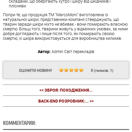
складами, що оберігають хутро і шкіру від шкідників і
плісняви.
Попри те, що продукція ТМ "MarcoMoni" виготовлена із
натуральної шкіри, представники компанії стверджують, що
тварин заради шкіри ніхто не вбиває - вони помирають власною
смертю. Більш того, тварини живуть у відмінних умовах, за ними
добре доглядають і лише після того, як помирають своєю
смертю, їх шкіра використовується для виробництва килимів.
Автор:
Admin
Світ перекладів
ОЦІНИТИ НОВИНУ
5
(голосів:
1
)
<< ЗБРОЯ: ПОХОДЖЕННЯ...
BACK-END РОЗРОБНИК:... >>
КОММЕНТАРИИ: