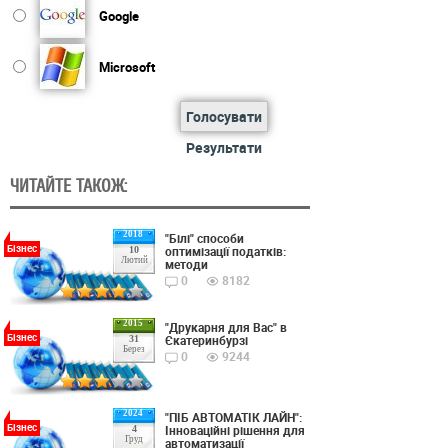
Google
Microsoft
Голосувати
Результати
ЧИТАЙТЕ ТАКОЖ:
2018
"Білі" способи
Бізнес
оптимізації податків:
10
Лютий
методи
0
8182
2015
"Друкарня для Вас" в
Бізнес
Єкатеринбурзі
31
Берез
0
9244
2024
"ПІБ АВТОМАТІК ЛАЙН":
Бізнес
Інноваційні рішення для
4
Груд
автоматизації