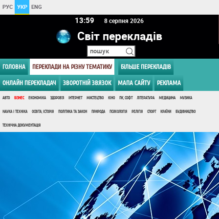
РУС
УКР
ENG
13 59
8 серпня 2026
Світ перекладів
ГОЛОВНА
ПЕРЕКЛАДИ НА РІЗНУ ТЕМАТИКУ
БІЛЬШЕ ПЕРЕКЛАДІВ
ОНЛАЙН ПЕРЕКЛАДАЧ
ЗВОРОТНІЙ ЗВЯЗОК
МАПА САЙТУ
РЕКЛАМА
АВТО
БІЗНЕС
ЕКОНОМІКА
ЗДОРОВ'Я
ІНТЕРНЕТ
МИСТЕЦТВО
КІНО
ПК, СОФТ
ЛІТЕРАТУРА
МЕДИЦИНА
МУЗИКА
НАУКА І ТЕХНІКА
ОСВІТА, ІСТОРІЯ
ПОЛІТИКА ТА ЗАКОН
ПРИРОДА
ПСИХОЛОГІЯ
РЕЛІГІЯ
СПОРТ
КРАЇНИ
БУДІВНИЦТВО
ТЕХНІЧНА ДОКУМЕНТАЦІЯ