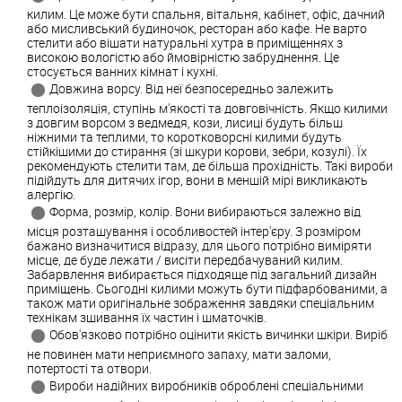
килим. Це може бути спальня, вітальня, кабінет, офіс, дачний
або мисливський будиночок, ресторан або кафе. Не варто
стелити або вішати натуральні хутра в приміщеннях з
високою вологістю або ймовірністю забруднення. Це
стосується ванних кімнат і кухні.
Довжина ворсу. Від неї безпосередньо залежить
теплоізоляція, ступінь м'якості та довговічність. Якщо килими
з довгим ворсом з ведмедя, кози, лисиці будуть більш
ніжними та теплими, то коротковорсні килими будуть
стійкішими до стирання (зі шкури корови, зебри, козулі). Їх
рекомендують стелити там, де більша прохідність. Такі вироби
підійдуть для дитячих ігор, вони в меншій мірі викликають
алергію.
Форма, розмір, колір. Вони вибираються залежно від
місця розташування і особливостей інтер'єру. З розміром
бажано визначитися відразу, для цього потрібно виміряти
місце, де буде лежати / висіти передбачуваний килим.
Забарвлення вибирається підходяще під загальний дизайн
приміщень. Сьогодні килими можуть бути підфарбованими, а
також мати оригінальне зображення завдяки спеціальним
технікам зшивання їх частин і шматочків.
Обов'язково потрібно оцінити якість вичинки шкіри. Виріб
не повинен мати неприємного запаху, мати заломи,
потертості та отвори.
Вироби надійних виробників оброблені спеціальними