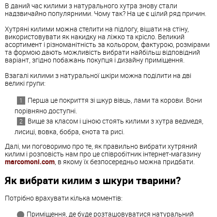
В даний час килими з натурального хутра знову стали
надзвичайно популярними. Чому так? На це є цілий ряд причин.
Хутряні килими можна стелити на підлогу, вішати на стіну,
використовувати як накидку на ліжко та крісло. Великий
асортимент і різноманітність за кольором, фактурою, розмірами
та формою дають можливість вибрати найбільш відповідний
варіант, згідно побажань покупця і дизайну приміщення.
Взагалі килими з натуральної шкіри можна поділити на дві
великі групи:
Перша це покриття зі шкур вівць, лами та корови. Вони
порівняно доступні.
Вище за класом і ціною стоять килими з хутра ведмедя,
лисиці, вовка, бобра, єнота та рисі.
Далі, ми поговоримо про те, як правильно вибрати хутряний
килим і розповість нам про це співробітник інтернет-магазину
marcomoni.com
, в якому їх безпосередньо можна придбати.
Як вибрати килим з шкури тварини?
Потрібно врахувати кілька моментів:
Приміщення, де буде розташовуватися натуральний