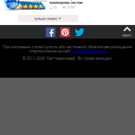
інженерних систем
0
2197
БІЛЬШЕ НОВИН
ВВЕРХ
При копіюванні статей (цілком або частинами) обов'язкове розміщення
гіперпосилання на сайт
worldtranslation.org
.
©
2011-2026
"Світ перекладів". Всі права захищені.