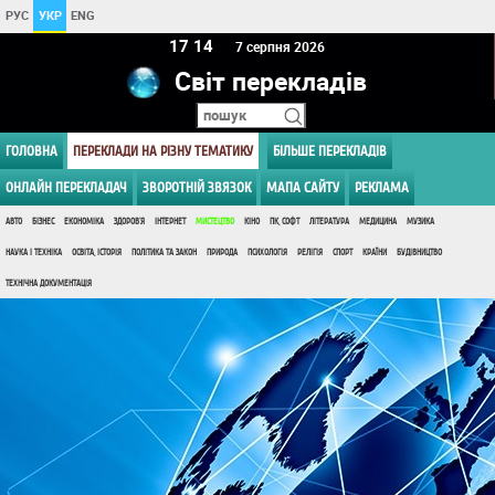
РУС
УКР
ENG
17 14
7 серпня 2026
Світ перекладів
ГОЛОВНА
ПЕРЕКЛАДИ НА РІЗНУ ТЕМАТИКУ
БІЛЬШЕ ПЕРЕКЛАДІВ
ОНЛАЙН ПЕРЕКЛАДАЧ
ЗВОРОТНІЙ ЗВЯЗОК
МАПА САЙТУ
РЕКЛАМА
АВТО
БІЗНЕС
ЕКОНОМІКА
ЗДОРОВ'Я
ІНТЕРНЕТ
МИСТЕЦТВО
КІНО
ПК, СОФТ
ЛІТЕРАТУРА
МЕДИЦИНА
МУЗИКА
НАУКА І ТЕХНІКА
ОСВІТА, ІСТОРІЯ
ПОЛІТИКА ТА ЗАКОН
ПРИРОДА
ПСИХОЛОГІЯ
РЕЛІГІЯ
СПОРТ
КРАЇНИ
БУДІВНИЦТВО
ТЕХНІЧНА ДОКУМЕНТАЦІЯ