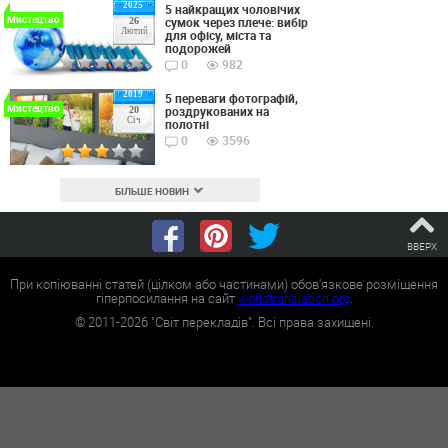
2025
5 найкращих чоловічих
Мистецтво
сумок через плече: вибір
26
Лютий
для офісу, міста та
подорожей
0
982
2019
5 переваги фотографій,
Мистецтво
роздрукованих на
20
Січ
полотні
0
3596
БІЛЬШЕ НОВИН
ВВЕРХ
При копіюванні статей (цілком або частинами) обов'язкове розміщення
гіперпосилання на сайт
worldtranslation.org
.
©
2011-2026
"Світ перекладів". Всі права захищені.