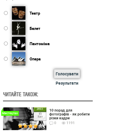
Театр
Балет
Пантоміма
Опера
Голосувати
Результати
ЧИТАЙТЕ ТАКОЖ:
2013
10 порад для
Мистецтво
фотографів - як робити
15
Квіт
різки кадри
0
1191