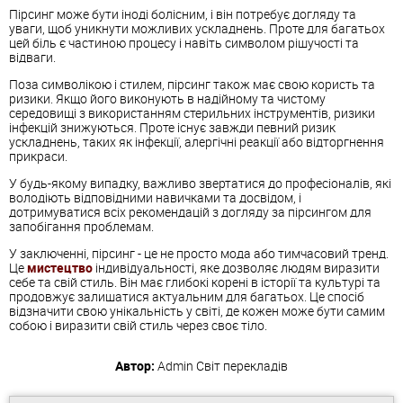
Пірсинг може бути іноді болісним, і він потребує догляду та
уваги, щоб уникнути можливих ускладнень. Проте для багатьох
цей біль є частиною процесу і навіть символом рішучості та
відваги.
Поза символікою і стилем, пірсинг також має свою користь та
ризики. Якщо його виконують в надійному та чистому
середовищі з використанням стерильних інструментів, ризики
інфекцій знижуються. Проте існує завжди певний ризик
ускладнень, таких як інфекції, алергічні реакції або відторгнення
прикраси.
У будь-якому випадку, важливо звертатися до професіоналів, які
володіють відповідними навичками та досвідом, і
дотримуватися всіх рекомендацій з догляду за пірсингом для
запобігання проблемам.
У заключенні, пірсинг - це не просто мода або тимчасовий тренд.
Це
мистецтво
індивідуальності, яке дозволяє людям виразити
себе та свій стиль. Він має глибокі корені в історії та культурі та
продовжує залишатися актуальним для багатьох. Це спосіб
відзначити свою унікальність у світі, де кожен може бути самим
собою і виразити свій стиль через своє тіло.
Автор:
Admin
Світ перекладів