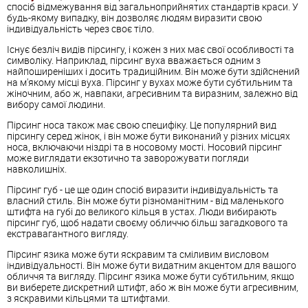
спосіб відмежування від загальноприйнятих стандартів краси. У
будь-якому випадку, він дозволяє людям виразити свою
індивідуальність через своє тіло.
Існує безліч видів пірсингу, і кожен з них має свої особливості та
символіку. Наприклад, пірсинг вуха вважається одним з
найпоширеніших і досить традиційним. Він може бути здійснений
на м'якому місці вуха. Пірсинг у вухах може бути субтильним та
жіночним, або ж, навпаки, агресивним та виразним, залежно від
вибору самої людини.
Пірсинг носа також має свою специфіку. Це популярний вид
пірсингу серед жінок, і він може бути виконаний у різних місцях
носа, включаючи ніздрі та в носовому мості. Носовий пірсинг
може виглядати екзотично та заворожувати погляди
навколишніх.
Пірсинг губ - це ще один спосіб виразити індивідуальність та
власний стиль. Він може бути різноманітним - від маленького
штифта на губі до великого кільця в устах. Люди вибирають
пірсинг губ, щоб надати своєму обличчю більш загадкового та
екстравагантного вигляду.
Пірсинг язика може бути яскравим та сміливим висловом
індивідуальності. Він може бути видатним акцентом для вашого
обличчя та вигляду. Пірсинг язика може бути субтильним, якщо
ви виберете дискретний штифт, або ж він може бути агресивним,
з яскравими кільцями та штифтами.