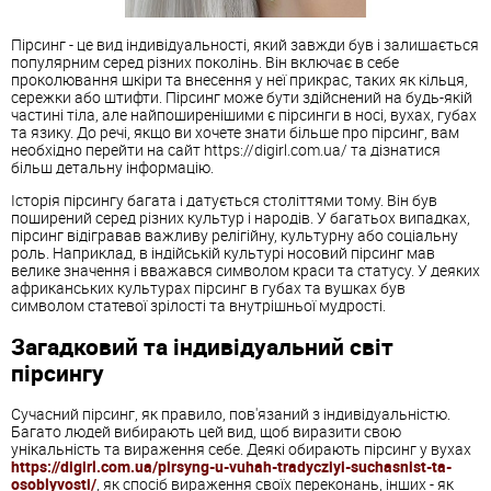
Пірсинг - це вид індивідуальності, який завжди був і залишається
популярним серед різних поколінь. Він включає в себе
проколювання шкіри та внесення у неї прикрас, таких як кільця,
сережки або штифти. Пірсинг може бути здійснений на будь-якій
частині тіла, але найпоширенішими є пірсинги в носі, вухах, губах
та язику. До речі, якщо ви хочете знати більше про пірсинг, вам
необхідно перейти на сайт https://digirl.com.ua/ та дізнатися
більш детальну інформацію.
Історія пірсингу багата і датується століттями тому. Він був
поширений серед різних культур і народів. У багатьох випадках,
пірсинг відігравав важливу релігійну, культурну або соціальну
роль. Наприклад, в індійській культурі носовий пірсинг мав
велике значення і вважався символом краси та статусу. У деяких
африканських культурах пірсинг в губах та вушках був
символом статевої зрілості та внутрішньої мудрості.
Загадковий та індивідуальний світ
пірсингу
Сучасний пірсинг, як правило, пов'язаний з індивідуальністю.
Багато людей вибирають цей вид, щоб виразити свою
унікальність та вираження себе. Деякі обирають пірсинг у вухах
https://digirl.com.ua/pirsyng-u-vuhah-tradycziyi-suchasnist-ta-
osoblyvosti/
, як спосіб вираження своїх переконань, інших - як