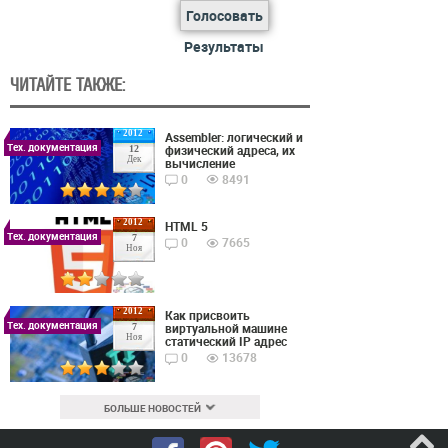
Голосовать
Результаты
ЧИТАЙТЕ ТАКЖЕ:
2012
Assembler: логический и
Тех. документация
физический адреса, их
12
Дек
вычисление
0
8491
2012
HTML 5
Тех. документация
7
0
7665
Ноя
2012
Как присвоить
Тех. документация
виртуальной машине
7
Ноя
статический IP адрес
0
13678
БОЛЬШЕ НОВОСТЕЙ