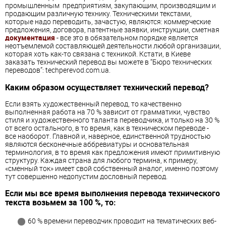
промышленным предприятиям, закупающим, производящим и
продающим различную технику. Техническими текстами,
которые надо переводить, зачастую, являются: коммерческие
предложения, договора, патентные заявки, инструкции, сметная
документация
- все это в обязательном порядке является
неотъемлемой составляющей деятельности любой организации,
которая хоть как-то связана с техникой. Кстати, в Киеве
заказать технический перевод вы можете в “Бюро технических
переводов”: techperevod.com.ua.
Каким образом осуществляет технический перевод?
Если взять художественный перевод, то качественно
выполненная работа на 70 % зависит от грамматики, чувство
стиля и художественного таланта переводчика, и только на 30 %
от всего остального, в то время, как в техническом переводе -
все наоборот. Главной и, наверное, единственной трудностью
являются бесконечные аббревиатуры и основательная
терминология, в то время как предложения имеют примитивную
структуру. Каждая страна для любого термина, к примеру,
«сменный ток» имеет свой собственный аналог, именно поэтому
тут совершенно недопустим дословный перевод.
Если мы все время выполнения перевода технического
текста возьмем за 100 %, то:
60 % времени переводчик проводит на тематических веб-