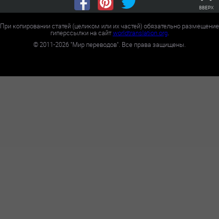
ВВЕРХ
При копировании статей (целиком или их частей) обязательно размещение
гиперссылки на сайт
worldtranslation.org
.
©
2011-2026
"Мир переводов". Все права защищены.